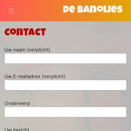
Skip
De Banolies
to
content
Contact
Uw naam (verplicht)
Uw E-mailadres (verplicht)
Onderwerp
Uw bericht