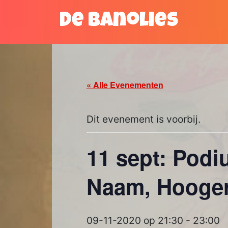
Skip
De Banolies
to
content
« Alle Evenementen
Dit evenement is voorbij.
11 sept: Pod
Naam, Hooge
09-11-2020 op 21:30
-
23:00