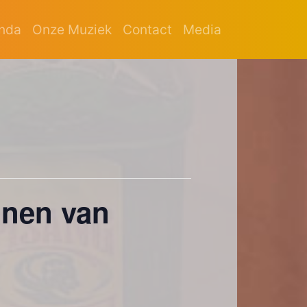
nda
Onze Muziek
Contact
Media
nnen van