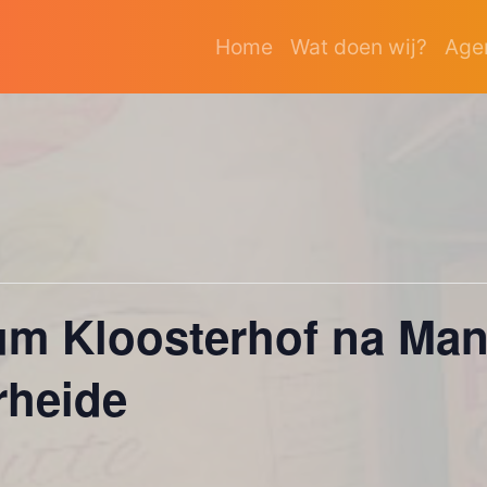
Home
Wat doen wij?
Age
ium Kloosterhof na Ma
rheide